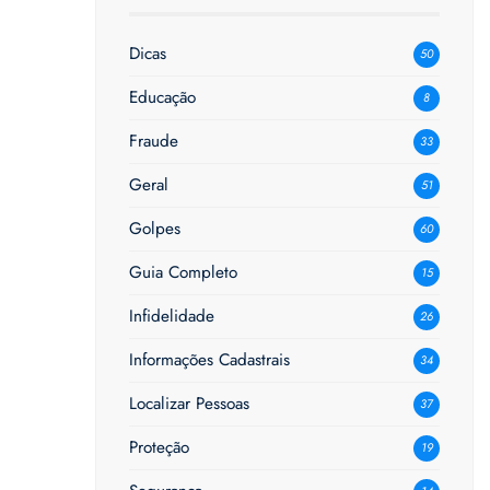
Dicas
50
Educação
8
Fraude
33
Geral
51
Golpes
60
Guia Completo
15
Infidelidade
26
Informações Cadastrais
34
Localizar Pessoas
37
Proteção
19