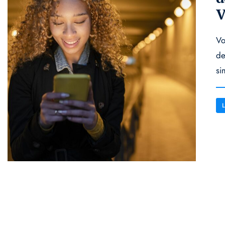
V
Vo
de
si