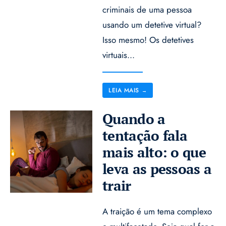
criminais de uma pessoa
usando um detetive virtual?
Isso mesmo! Os detetives
virtuais
...
LEIA MAIS
→
Quando a
tentação fala
mais alto: o que
leva as pessoas a
trair
A traição é um tema complexo