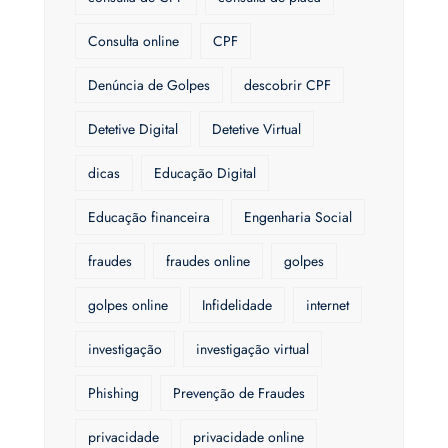
Consulta online
CPF
Denúncia de Golpes
descobrir CPF
Detetive Digital
Detetive Virtual
dicas
Educação Digital
Educação financeira
Engenharia Social
fraudes
fraudes online
golpes
golpes online
Infidelidade
internet
investigação
investigação virtual
Phishing
Prevenção de Fraudes
privacidade
privacidade online