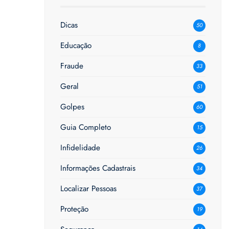
Dicas
50
Educação
8
Fraude
33
Geral
51
Golpes
60
Guia Completo
15
Infidelidade
26
Informações Cadastrais
34
Localizar Pessoas
37
Proteção
19