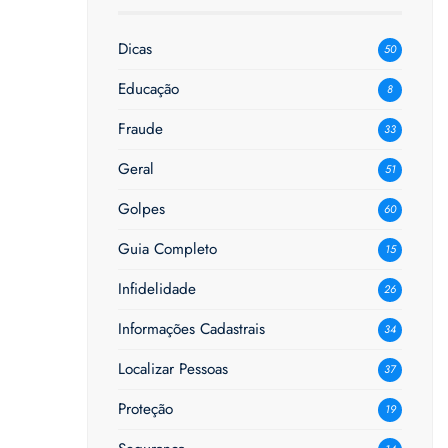
Dicas
50
Educação
8
Fraude
33
Geral
51
Golpes
60
Guia Completo
15
Infidelidade
26
Informações Cadastrais
34
Localizar Pessoas
37
Proteção
19