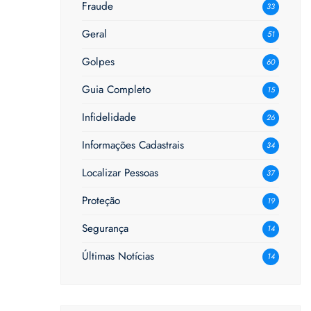
Fraude
33
Geral
51
Golpes
60
Guia Completo
15
Infidelidade
26
Informações Cadastrais
34
Localizar Pessoas
37
Proteção
19
Segurança
14
Últimas Notícias
14