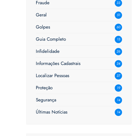
Fraude
33
Geral
51
Golpes
60
Guia Completo
15
Infidelidade
26
Informações Cadastrais
34
Localizar Pessoas
37
Proteção
19
Segurança
14
Últimas Notícias
14