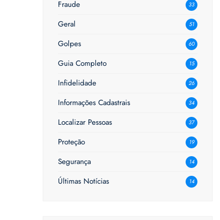
Fraude
33
Geral
51
Golpes
60
Guia Completo
15
Infidelidade
26
Informações Cadastrais
34
Localizar Pessoas
37
Proteção
19
Segurança
14
Últimas Notícias
14