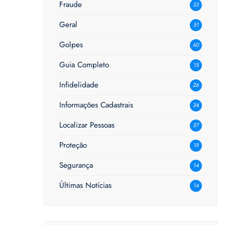
Fraude
33
Geral
51
Golpes
60
Guia Completo
15
Infidelidade
26
Informações Cadastrais
34
Localizar Pessoas
37
Proteção
19
Segurança
14
Últimas Notícias
14